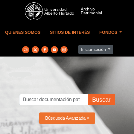
Skip to main content
QUIENES SOMOS
SITIOS DE INTERÉS
FONDOS
Iniciar sesión
Buscar
Búsqueda Avanzada »