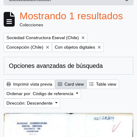
, 1 resultados
Mostrando 1 resultados
Colecciones
Remove filter:
Sociedad Constructora Eseval (Chile)
Remove filter:
Remove filter:
Concepción (Chile)
Con objetos digitales
Opciones avanzadas de búsqueda
Imprimir vista previa
Card view
Table view
Ordenar por: Código de referencia
Dirección: Descendente