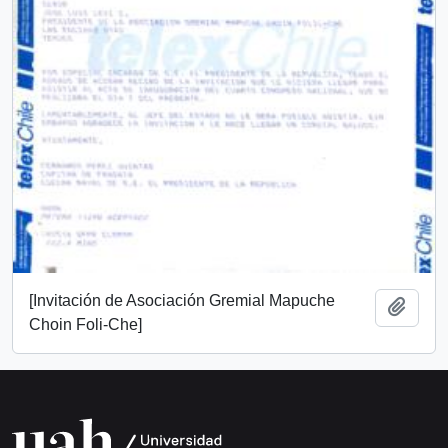
[Invitación de Asociación Gremial Mapuche
Añadi
Choin Foli-Che]