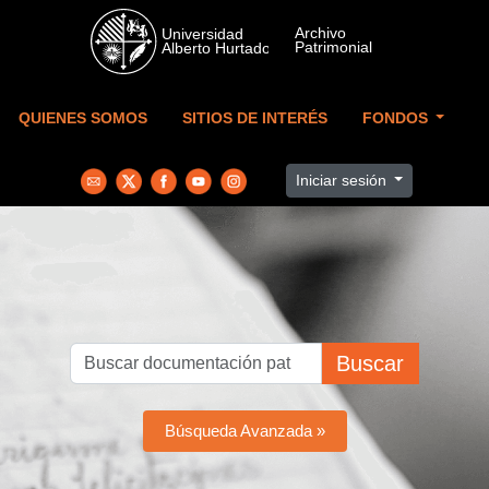
Skip to main content
QUIENES SOMOS
SITIOS DE INTERÉS
FONDOS
Iniciar sesión
Buscar
Búsqueda Avanzada »