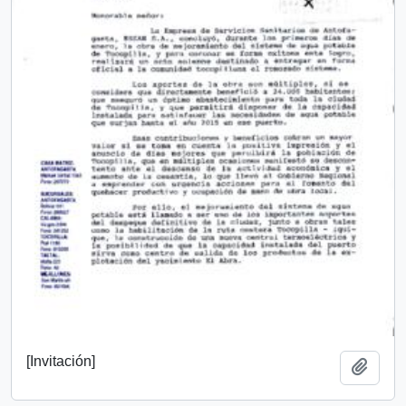
[Invitación]
Añadi