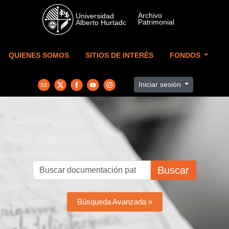
Skip to main content
QUIENES SOMOS
SITIOS DE INTERÉS
FONDOS
Iniciar sesión
Buscar
Búsqueda Avanzada »