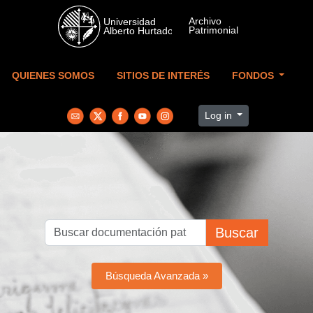
Skip to main content
QUIENES SOMOS
SITIOS DE INTERÉS
FONDOS
Log in
Buscar
Búsqueda Avanzada »