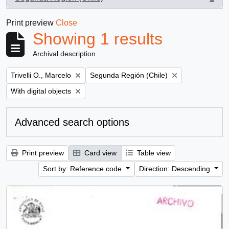
, 1 results
Print preview
Close
Showing 1 results
Archival description
Remove filter:
Remove filter:
Trivelli O., Marcelo
Segunda Región (Chile)
Remove filter:
With digital objects
Advanced search options
Print preview
Card view
Table view
Sort by: Reference code
Direction: Descending