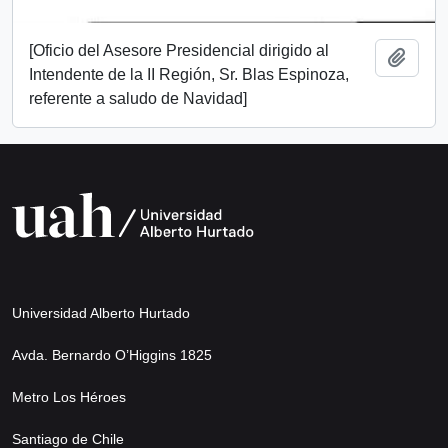
[Oficio del Asesore Presidencial dirigido al
Add t
Intendente de la II Región, Sr. Blas Espinoza,
referente a saludo de Navidad]
Universidad Alberto Hurtado
Avda. Bernardo O’Higgins 1825
Metro Los Héroes
Santiago de Chile