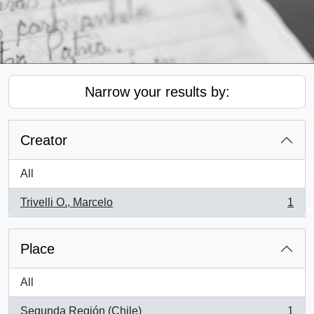
Narrow your results by:
Creator
All
Trivelli O., Marcelo
1
, 1 results
Place
All
Segunda Región (Chile)
1