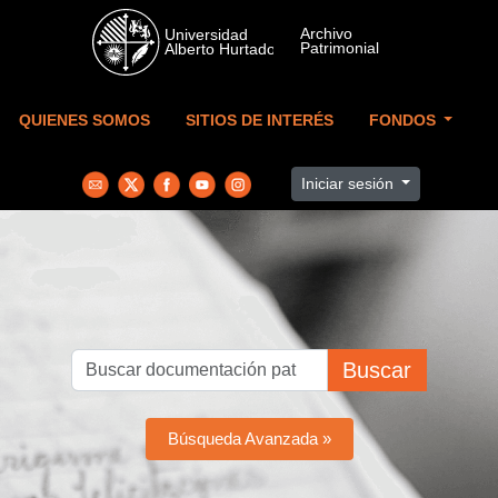
Skip to main content
QUIENES SOMOS
SITIOS DE INTERÉS
FONDOS
Iniciar sesión
Buscar
Búsqueda Avanzada »