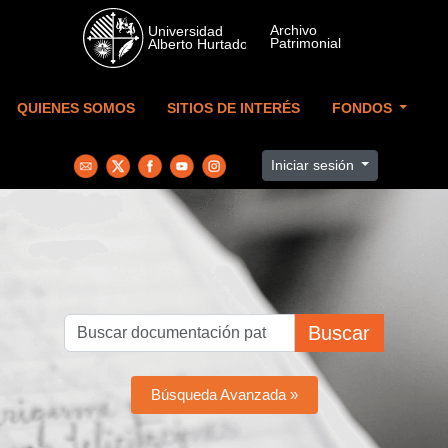
Skip to main content
QUIENES SOMOS
SITIOS DE INTERÉS
FONDOS
Iniciar sesión
Buscar
Búsqueda Avanzada »