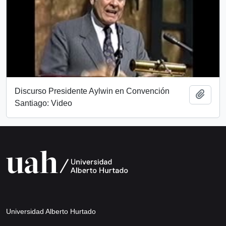
Discurso Presidente Aylwin en Convención
Añadi
Santiago: Video
Universidad Alberto Hurtado