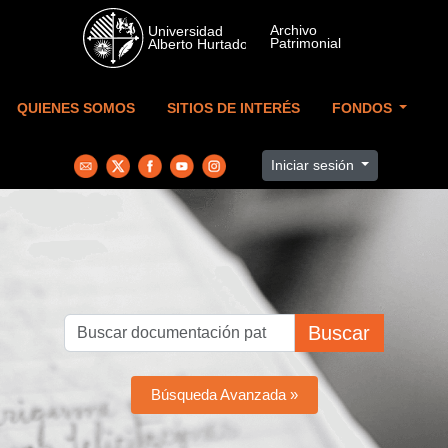
Skip to main content
QUIENES SOMOS
SITIOS DE INTERÉS
FONDOS
Iniciar sesión
Buscar
Búsqueda Avanzada »