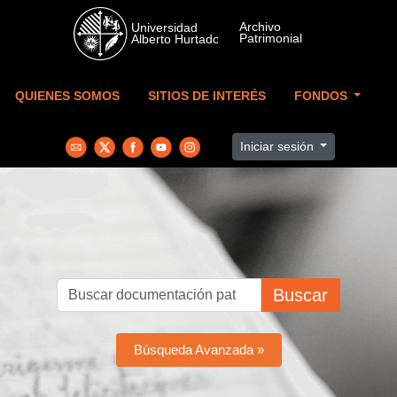
Skip to main content
QUIENES SOMOS
SITIOS DE INTERÉS
FONDOS
Iniciar sesión
Buscar
Búsqueda Avanzada »