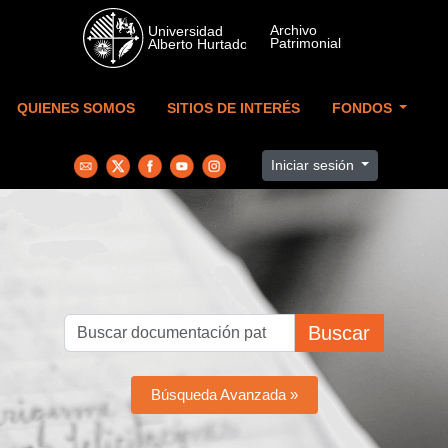
Skip to main content
QUIENES SOMOS
SITIOS DE INTERÉS
FONDOS
Iniciar sesión
Buscar
Búsqueda Avanzada »