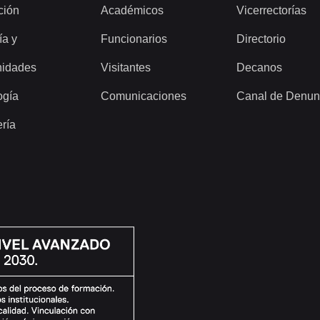
ción
Académicos
Vicerrectorías
ía y
Funcionarios
Directorio
idades
Visitantes
Decanos
ogía
Comunicaciones
Canal de Denun
ería