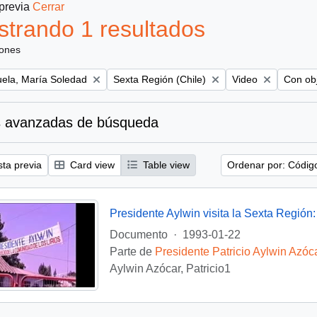
 previa
Cerrar
trando 1 resultados
iones
Remove filter:
Remove filter:
Remove 
uela, María Soledad
Sexta Región (Chile)
Video
Con obj
 avanzadas de búsqueda
sta previa
Card view
Table view
Ordenar por: Códig
Presidente Aylwin visita la Sexta Región:
Documento
·
1993-01-22
Parte de
Presidente Patricio Aylwin Azóc
Aylwin Azócar, Patricio1