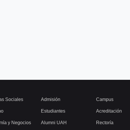
as Sociales
Admisión
Campus
ho
Estudiantes
Acreditación
mía y Negocios
Alumni UAH
Rectoría