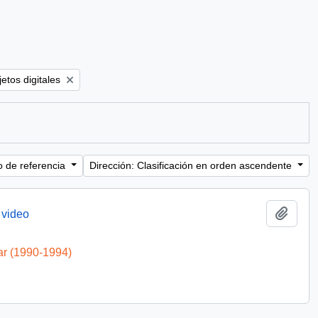
filter:
etos digitales
o de referencia
Dirección: Clasificación en orden ascendente
Añadi
 video
ar (1990-1994)