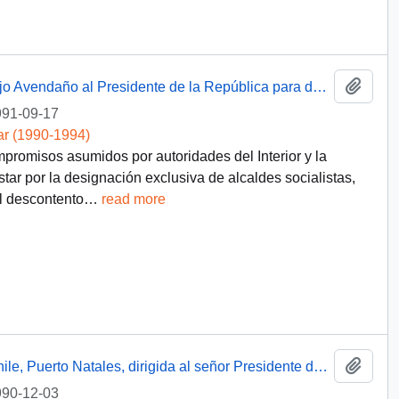
Añadi
Carta enviada por el diputado Hernán Rojo Avendaño al Presidente de la República para denunciar la falta de pluralismo y participación en la instalación de nuevos municipios de la zona sur de Santiago
91-09-17
ar (1990-1994)
ompromisos asumidos por autoridades del Interior y la
ar por la designación exclusiva de alcaldes socialistas,
l descontento
…
read more
Añadi
Carta del Comando de Exonerados de Chile, Puerto Natales, dirigida al señor Presidente de la República, Don Patricio Aylwin Azócar
90-12-03