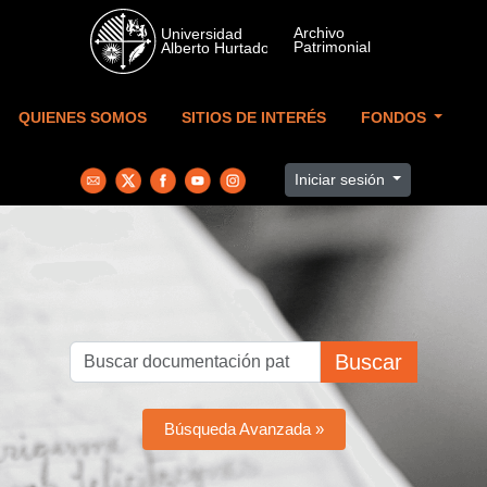
Skip to main content
QUIENES SOMOS
SITIOS DE INTERÉS
FONDOS
Iniciar sesión
Buscar
Búsqueda Avanzada »