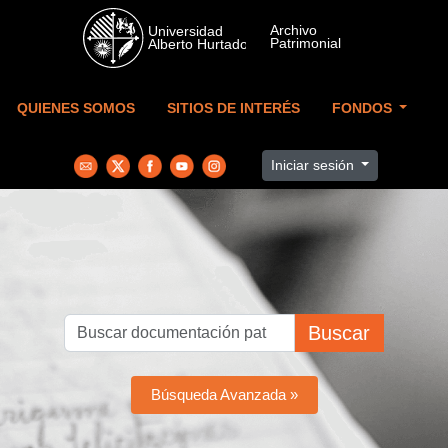
Skip to main content
QUIENES SOMOS
SITIOS DE INTERÉS
FONDOS
Iniciar sesión
Buscar
Búsqueda Avanzada »