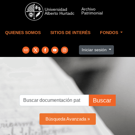
Skip to main content
QUIENES SOMOS
SITIOS DE INTERÉS
FONDOS
Iniciar sesión
Buscar
Búsqueda Avanzada »