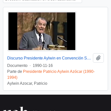
Añadi
Discurso Presidente Aylwin en Convención Santiago: Video
Documento
·
1990-11-16
Parte de
Presidente Patricio Aylwin Azócar (1990-
1994)
Aylwin Azocar, Patricio