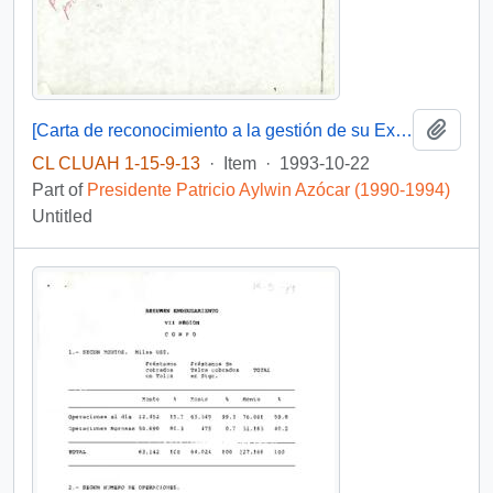
Add t
[Carta de reconocimiento a la gestión de su Excelencia el Presidente de la República].
CL CLUAH 1-15-9-13
·
Item
·
1993-10-22
Part of
Presidente Patricio Aylwin Azócar (1990-1994)
Untitled