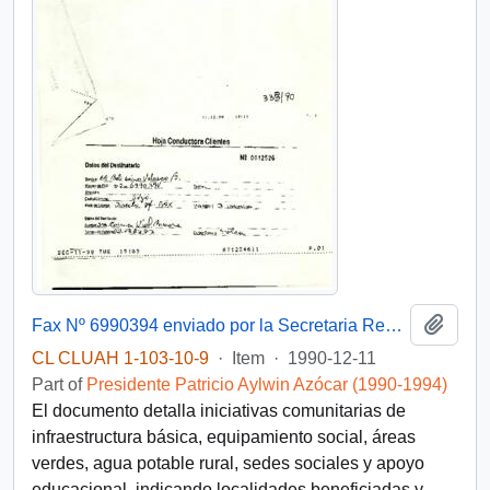
Add t
Fax Nº 6990394 enviado por la Secretaria Regional Ministerial de Gobierno de la VII Región al Subsecretario del Interior, mediante el cual remite un listado de proyectos sociales de urgencia correspondientes a las provincias de Curicó y Talca
CL CLUAH 1-103-10-9
·
Item
·
1990-12-11
Part of
Presidente Patricio Aylwin Azócar (1990-1994)
El documento detalla iniciativas comunitarias de
infraestructura básica, equipamiento social, áreas
verdes, agua potable rural, sedes sociales y apoyo
educacional, indicando localidades beneficiadas y