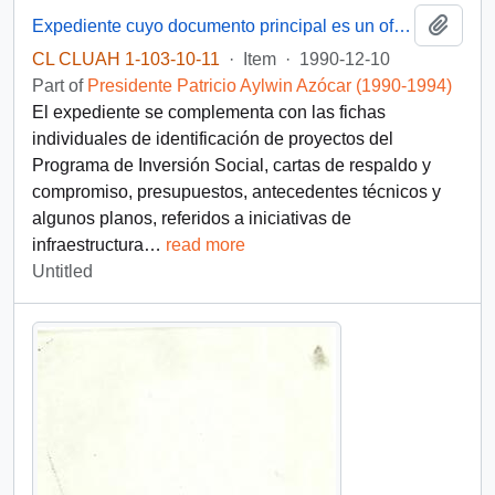
Add t
Expediente cuyo documento principal es un oficio del Gobernador Provincial de Talca al Subsecretario del Interior, mediante el cual se remite una carpeta con fichas de postulación de proyectos para su financiamiento por el Ministerio del Interior
CL CLUAH 1-103-10-11
·
Item
·
1990-12-10
Part of
Presidente Patricio Aylwin Azócar (1990-1994)
El expediente se complementa con las fichas
individuales de identificación de proyectos del
Programa de Inversión Social, cartas de respaldo y
compromiso, presupuestos, antecedentes técnicos y
algunos planos, referidos a iniciativas de
infraestructura
…
read more
Untitled