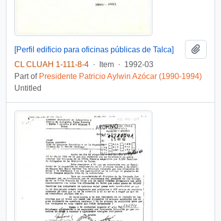
Add t
[Perfil edificio para oficinas públicas de Talca]
CL CLUAH 1-111-8-4
·
Item
·
1992-03
Part of
Presidente Patricio Aylwin Azócar (1990-1994)
Untitled