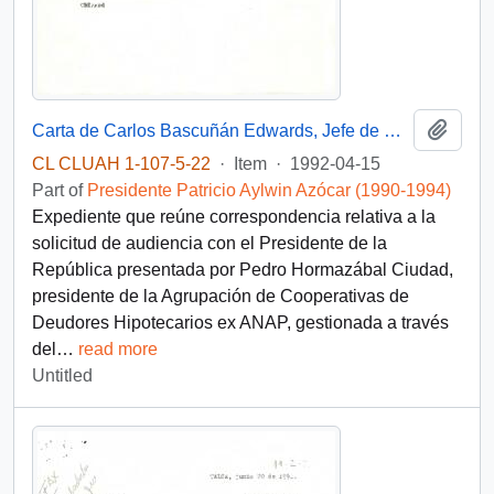
Add t
Carta de Carlos Bascuñán Edwards, Jefe de Gabinete Presidencial, a Alejandro Foxley Ríoseco, Ministro de Hacienda, sobre solicitud de audiencia de la Agrupación de Cooperativas de Deudores Hipotecarios ex ANAP
CL CLUAH 1-107-5-22
·
Item
·
1992-04-15
Part of
Presidente Patricio Aylwin Azócar (1990-1994)
Expediente que reúne correspondencia relativa a la
solicitud de audiencia con el Presidente de la
República presentada por Pedro Hormazábal Ciudad,
presidente de la Agrupación de Cooperativas de
Deudores Hipotecarios ex ANAP, gestionada a través
del
…
read more
Untitled