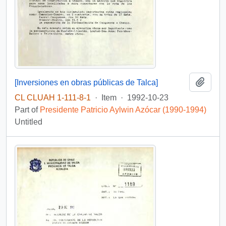
Add t
[Inversiones en obras públicas de Talca]
CL CLUAH 1-111-8-1
·
Item
·
1992-10-23
Part of
Presidente Patricio Aylwin Azócar (1990-1994)
Untitled