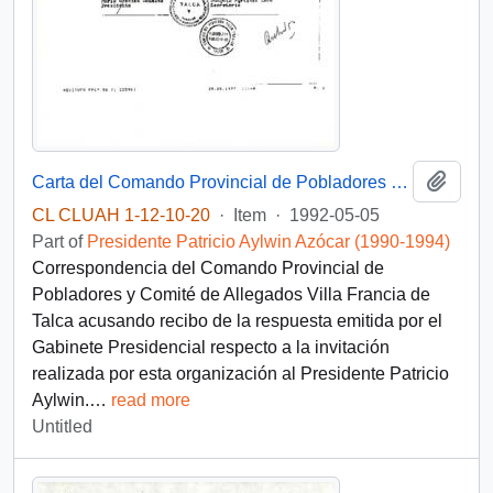
Add t
Carta del Comando Provincial de Pobladores y Comité de Allegados Villa Francia de Talca
CL CLUAH 1-12-10-20
·
Item
·
1992-05-05
Part of
Presidente Patricio Aylwin Azócar (1990-1994)
Correspondencia del Comando Provincial de
Pobladores y Comité de Allegados Villa Francia de
Talca acusando recibo de la respuesta emitida por el
Gabinete Presidencial respecto a la invitación
realizada por esta organización al Presidente Patricio
Aylwin.
…
read more
Untitled