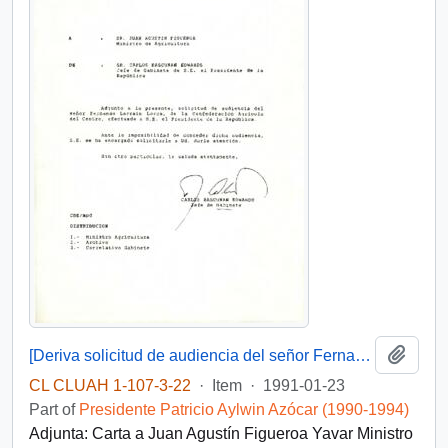
Add t
[Deriva solicitud de audiencia del señor Fernando Larraín L. de la Confederación Agrícola del Centro, efectuada a S.E. el Presidente de la República]
CL CLUAH 1-107-3-22
·
Item
·
1991-01-23
Part of
Presidente Patricio Aylwin Azócar (1990-1994)
Adjunta: Carta a Juan Agustín Figueroa Yavar Ministro