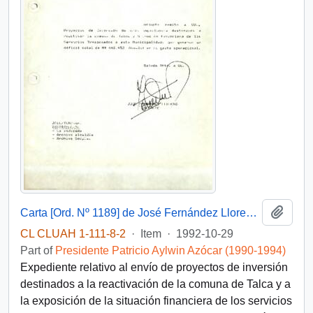
Add t
Carta [Ord. Nº 1189] de José Fernández Llorens, Alcalde de Talca, a Patricio Aylwin Azócar, Presidente de la República, sobre envío de proyectos de inversión comunal y situación financiera municipal
CL CLUAH 1-111-8-2
·
Item
·
1992-10-29
Part of
Presidente Patricio Aylwin Azócar (1990-1994)
Expediente relativo al envío de proyectos de inversión
destinados a la reactivación de la comuna de Talca y a
la exposición de la situación financiera de los servicios