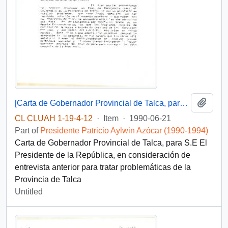
Add t
[Carta de Gobernador Provincial de Talca, para S.E El Presidente de la República]
CL CLUAH 1-19-4-12
·
Item
·
1990-06-21
Part of
Presidente Patricio Aylwin Azócar (1990-1994)
Carta de Gobernador Provincial de Talca, para S.E El
Presidente de la República, en consideración de
entrevista anterior para tratar problemáticas de la
Provincia de Talca
Untitled