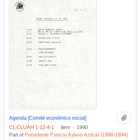
Add t
Agenda [Comité económico social]
CL CLUAH 1-12-4-1
·
Item
·
1990
Part of
Presidente Patricio Aylwin Azócar (1990-1994)