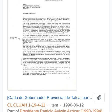
Add t
[Carta de Gobernador Provincial de Talca, para S.E El Presidente de la República, 12 junio 1990 ]
CL CLUAH 1-19-4-11
·
Item
·
1990-06-12
Part of
Presidente Patricio Aylwin Azócar (1990-1994)