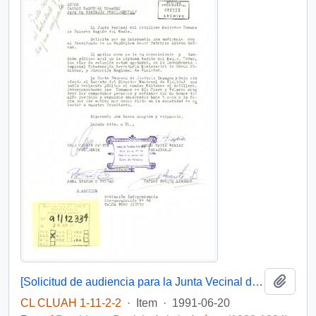
Add t
[Solicitud de audiencia para la Junta Vecinal del Astillero Maitenes]
CL CLUAH 1-11-2-2
·
Item
·
1991-06-20