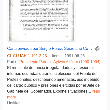
Add t
Carta enviada por Sergio Pérez, Secretario Comunal del PDC en Talca, dirigida al Presidente Patricio Aylwin
CL CLUAH 1-101-2-23
·
Item
·
1991-06-26
Part of
Presidente Patricio Aylwin Azócar (1990-1994)
El remitente denuncia irregularidades y presiones
internas ocurridas durante la elección del Frente de
Profesionales, describiendo amenazas, uso indebido
del cargo público y presiones ejercidas por el Jefe de
Gabinete del Gobernador. Expone situaciones
…
read
more
Untitled