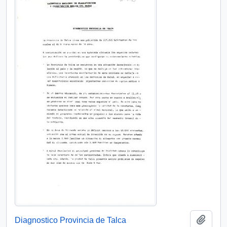
Add t
Diagnostico Provincia de Talca