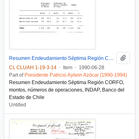
Add t
Resumen Endeudamiento Séptima Región CORFO
CL CLUAH 1-19-3-14
·
Item
·
1990-06-28
Part of
Presidente Patricio Aylwin Azócar (1990-1994)
Resumen Endeudamiento Séptima Región CORFO,
montos, números de operaciones, INDAP, Banco del
Estado de Chile
Untitled