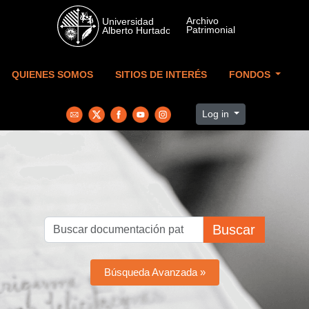
Skip to main content
QUIENES SOMOS
SITIOS DE INTERÉS
FONDOS
Log in
Buscar
Búsqueda Avanzada »