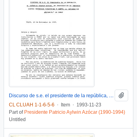
Add t
Discurso de s.e. el presidente de la república, D. Patricio Aylwin Azócar, en inauguración de "brigada contra incendios forestales y centro de información ambiental" de CONAF
CL CLUAH 1-1-6-5-6
·
Item
·
1993-11-23
Part of
Presidente Patricio Aylwin Azócar (1990-1994)
Untitled