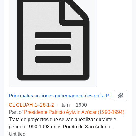
Add t
Principales acciones gubernamentales en la Provincia de San Antonio Período 1990-1993
CL CLUAH 1--26-1-2
·
Item
·
1990
Part of
Presidente Patricio Aylwin Azócar (1990-1994)
Trata de proyectos que se van a realizar durante el
periodo 1990-1993 en el Puerto de San Antonio.
Untitled