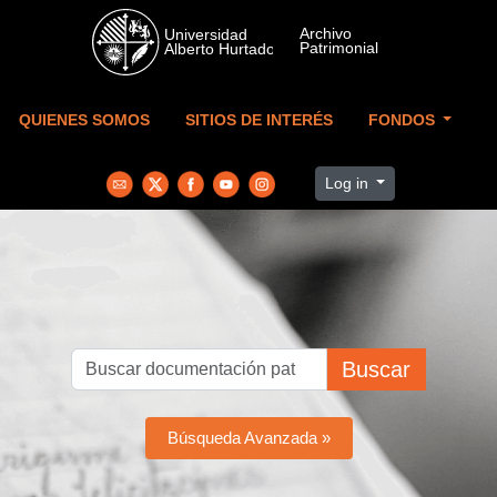
Skip to main content
QUIENES SOMOS
SITIOS DE INTERÉS
FONDOS
Log in
Buscar
Búsqueda Avanzada »