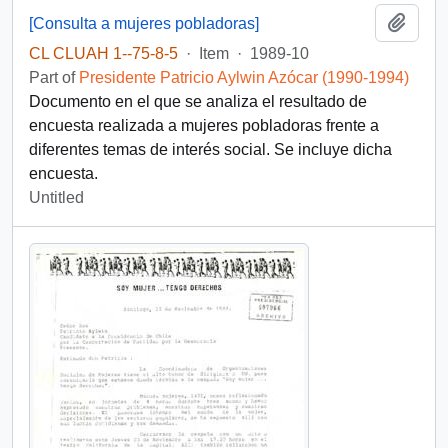
Add t
[Consulta a mujeres pobladoras]
CL CLUAH 1--75-8-5
·
Item
·
1989-10
Part of
Presidente Patricio Aylwin Azócar (1990-1994)
Documento en el que se analiza el resultado de
encuesta realizada a mujeres pobladoras frente a
diferentes temas de interés social. Se incluye dicha
encuesta.
Untitled