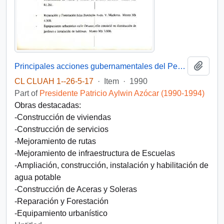
Add t
Principales acciones gubernamentales del Período 1990-1993 Comuna de Melipilla
CL CLUAH 1--26-5-17
·
Item
·
1990
Part of
Presidente Patricio Aylwin Azócar (1990-1994)
Obras destacadas:
-Construcción de viviendas
-Construcción de servicios
-Mejoramiento de rutas
-Mejoramiento de infraestructura de Escuelas
-Ampliación, construcción, instalación y habilitación de
agua potable
-Construcción de Aceras y Soleras
-Reparación y Forestación
-Equipamiento urbanístico