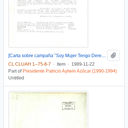
Add t
[Carta sobre campaña "Soy Mujer Tengo Derecho"]
CL CLUAH 1--75-8-7
·
Item
·
1989-11-22
Part of
Presidente Patricio Aylwin Azócar (1990-1994)
Untitled