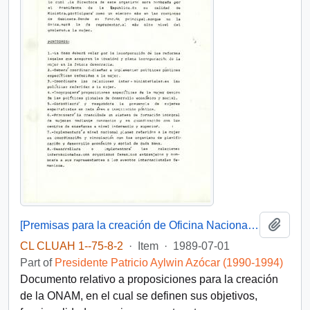
Add t
[Premisas para la creación de Oficina Nacional de la Mujer]
CL CLUAH 1--75-8-2
·
Item
·
1989-07-01
Part of
Presidente Patricio Aylwin Azócar (1990-1994)
Documento relativo a proposiciones para la creación
de la ONAM, en el cual se definen sus objetivos,