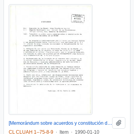
Add t
[Memorándum sobre acuerdos y constitución de Oficina Nacional de la Mujer]
CL CLUAH 1--75-8-9
·
Item
·
1990-01-10