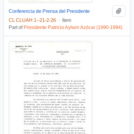
Add t
Conferencia de Prensa del Presidente
CL CLUAH 1--21-2-26
·
Item
Part of
Presidente Patricio Aylwin Azócar (1990-1994)