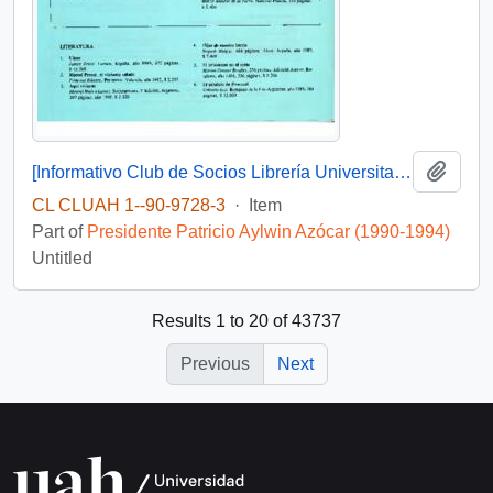
Add t
[Informativo Club de Socios Librería Universitaria]
CL CLUAH 1--90-9728-3
·
Item
Part of
Presidente Patricio Aylwin Azócar (1990-1994)
Untitled
Results 1 to 20 of 43737
Previous
Next