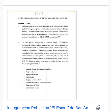
Add t
Inauguracion Población "El Estoril" de San Antonio