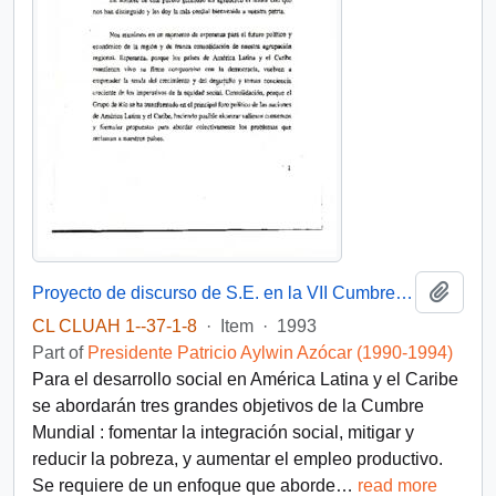
Add t
Proyecto de discurso de S.E. en la VII Cumbre Presidencial
CL CLUAH 1--37-1-8
·
Item
·
1993
Part of
Presidente Patricio Aylwin Azócar (1990-1994)
Para el desarrollo social en América Latina y el Caribe
se abordarán tres grandes objetivos de la Cumbre
Mundial : fomentar la integración social, mitigar y
reducir la pobreza, y aumentar el empleo productivo.
Se requiere de un enfoque que aborde
…
read more