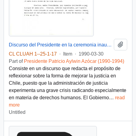
Add t
Discurso del Presidente en la ceremonia inaugural de la convencion de Magistrados Judiciales
CL CLUAH 1--25-1-17
·
Item
·
1990-03-30
Part of
Presidente Patricio Aylwin Azócar (1990-1994)
Consiste en un discurso que redacta el propósito de
reflexionar sobre la forma de mejorar la justicia en
Chile, puesto que la administración de justicia
experimenta una grave crisis radicando especialmente
en materia de derechos humanos. El Gobierno
…
read
more
Untitled