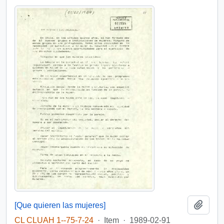
Add t
[Que quieren las mujeres]
CL CLUAH 1--75-7-24
·
Item
·
1989-02-91