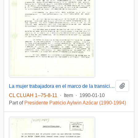
Add t
La mujer trabajadora en el marco de la transición hacia la democracia.
CL CLUAH 1--75-8-11
·
Item
·
1990-01-10
Part of
Presidente Patricio Aylwin Azócar (1990-1994)