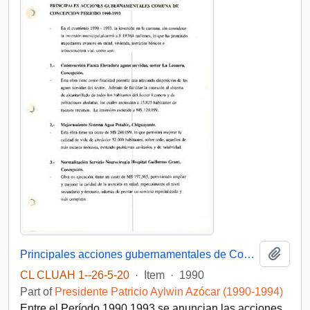
Add t
Principales acciones gubernamentales de Concepción entre 1990-1993
CL CLUAH 1--26-5-20
·
Item
·
1990
Part of
Presidente Patricio Aylwin Azócar (1990-1994)
Entre el Período 1990 1993 se anuncian las acciones