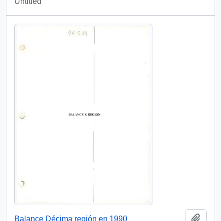
Untitled
Add t
Balance Décima región en 1990