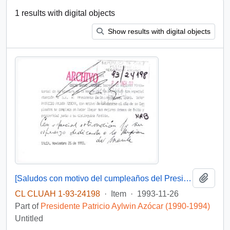
1 results with digital objects
Show results with digital objects
Add t
[Saludos con motivo del cumpleaños del Presidente]
CL CLUAH 1-93-24198
·
Item
·
1993-11-26
Part of
Presidente Patricio Aylwin Azócar (1990-1994)
Untitled