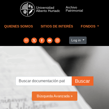
Skip to main content
QUIENES SOMOS
SITIOS DE INTERÉS
FONDOS
Log in
Buscar
Búsqueda Avanzada »