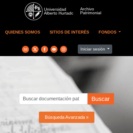
Skip to main content
QUIENES SOMOS
SITIOS DE INTERÉS
FONDOS
Iniciar sesión
Buscar
Búsqueda Avanzada »