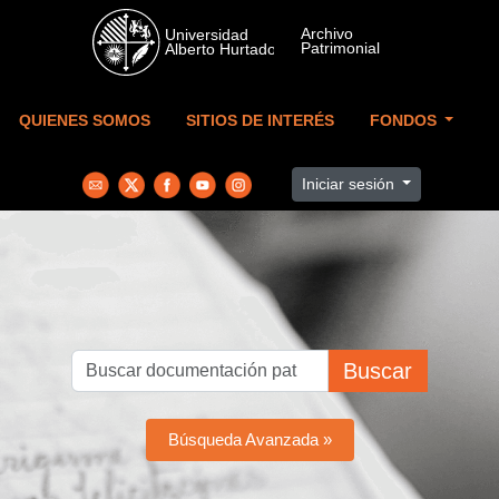
Skip to main content
QUIENES SOMOS
SITIOS DE INTERÉS
FONDOS
Iniciar sesión
Buscar
Búsqueda Avanzada »