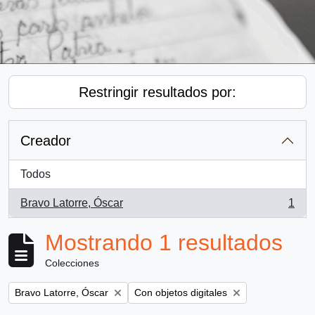
Restringir resultados por:
Creador
Todos
Bravo Latorre, Óscar
1
, 1 resultados
Mostrando 1 resultados
Colecciones
Remove filter:
Remove filter:
Bravo Latorre, Óscar
Con objetos digitales