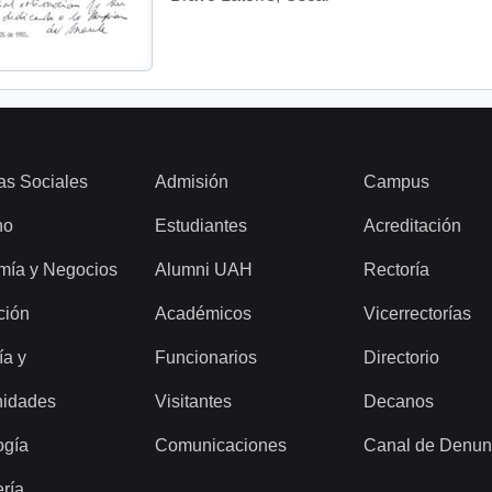
as Sociales
Admisión
Campus
ho
Estudiantes
Acreditación
mía y Negocios
Alumni UAH
Rectoría
ción
Académicos
Vicerrectorías
ía y
Funcionarios
Directorio
idades
Visitantes
Decanos
ogía
Comunicaciones
Canal de Denun
ería