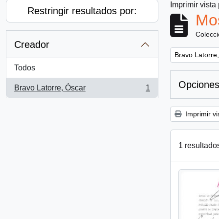
Imprimir vista
Restringir resultados por:
Mos
Colecc
Creador
Remove filter:
Bravo Latorre
Todos
Opciones
Bravo Latorre, Óscar
1
, 1 resultados
Imprimir vi
1 resultado