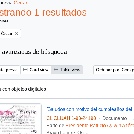
 previa
Cerrar
trando 1 resultados
iones
, Óscar
 avanzadas de búsqueda
sta previa
Card view
Table view
Ordenar por: Códig
s con objetos digitales
[Saludos con motivo del cumpleaños del 
CL CLUAH 1-93-24198
·
Documento
·
Parte de
Presidente Patricio Aylwin Azóc
Bravo Latorre, Óscar