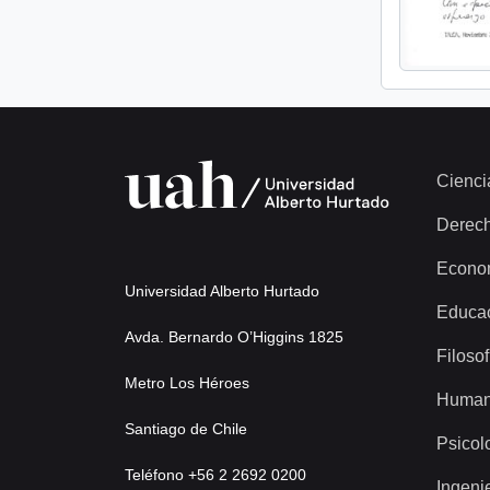
Cienci
Derec
Econo
Universidad Alberto Hurtado
Educa
Avda. Bernardo O’Higgins 1825
Filosof
Metro Los Héroes
Human
Santiago de Chile
Psicol
Teléfono +56 2 2692 0200
Ingeni