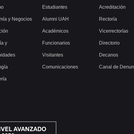
ho
Estudiantes
Acreditación
mía y Negocios
Alumni UAH
Rectoría
ción
Académicos
Vicerrectorías
ía y
Funcionarios
Directorio
idades
Visitantes
Decanos
ogía
Comunicaciones
Canal de Denun
ería