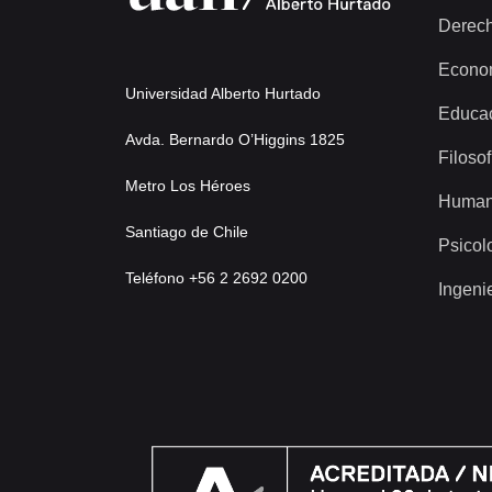
Derec
Econo
Universidad Alberto Hurtado
Educa
Avda. Bernardo O’Higgins 1825
Filosof
Metro Los Héroes
Human
Santiago de Chile
Psicol
Teléfono +56 2 2692 0200
Ingeni