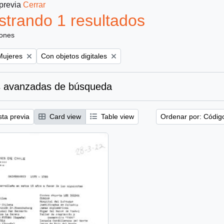
 previa
Cerrar
trando 1 resultados
iones
emove filter:
Remove filter:
Mujeres
Con objetos digitales
 avanzadas de búsqueda
sta previa
Card view
Table view
Ordenar por: Códig