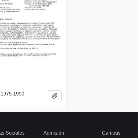
o 1975-1990
Añadir al portapapeles
as Sociales
Admisión
Campus