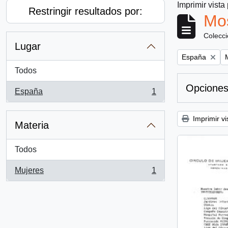
Imprimir vista
Restringir resultados por:
Mos
Colecc
Lugar
Remove filter:
R
España
Todos
Opciones
España
1
, 1 resultados
Imprimir vi
Materia
Todos
Mujeres
1
, 1 resultados