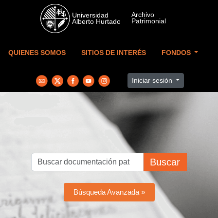
Skip to main content
QUIENES SOMOS
SITIOS DE INTERÉS
FONDOS
Iniciar sesión
Buscar
Búsqueda Avanzada »