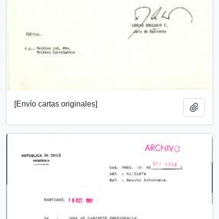
[Envío cartas originales]
Añadi