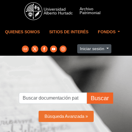
Skip to main content
QUIENES SOMOS
SITIOS DE INTERÉS
FONDOS
Iniciar sesión
Buscar
Búsqueda Avanzada »