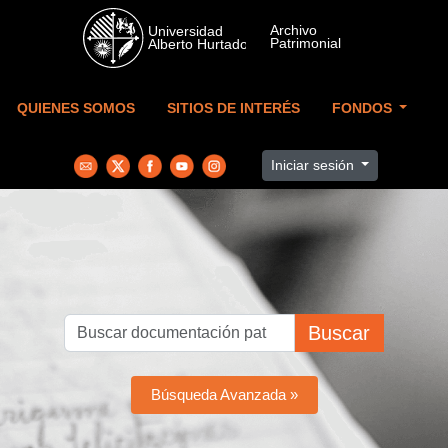
Skip to main content
QUIENES SOMOS
SITIOS DE INTERÉS
FONDOS
Iniciar sesión
Buscar
Búsqueda Avanzada »