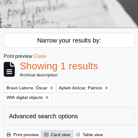
Narrow your results by:
Print preview
Close
Showing 1 results
Archival description
Remove filter:
Remove filter:
Bravo Latorre, Óscar
Aylwin Azócar, Patricio
Remove filter:
With digital objects
Advanced search options
Print preview
Card view
Table view