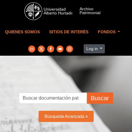
Skip to main content
QUIENES SOMOS
SITIOS DE INTERÉS
FONDOS
Log in
Buscar
Búsqueda Avanzada »