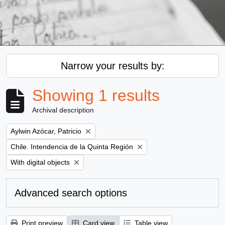
Narrow your results by:
Showing 1 results
Archival description
Remove filter:
Aylwin Azócar, Patricio
Remove filter:
Chile. Intendencia de la Quinta Región
Remove filter:
With digital objects
Advanced search options
Print preview
Card view
Table view