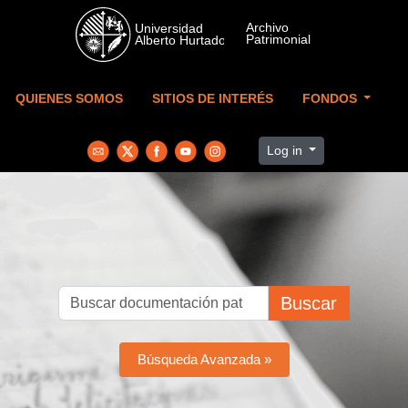
Skip to main content
QUIENES SOMOS
SITIOS DE INTERÉS
FONDOS
Log in
Buscar
Búsqueda Avanzada »