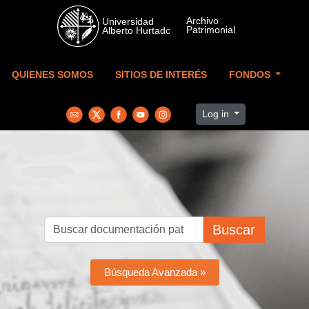
Skip to main content
QUIENES SOMOS
SITIOS DE INTERÉS
FONDOS
Log in
Buscar
Búsqueda Avanzada »