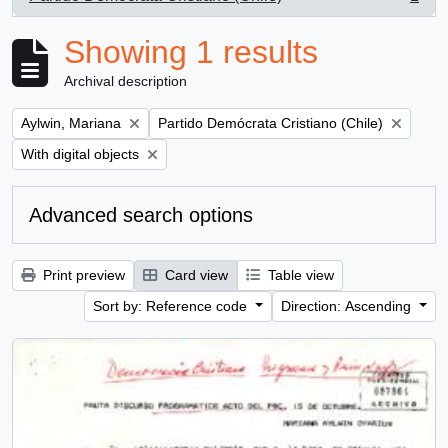
, 1 results
Showing 1 results
Archival description
Remove filter:
Remove filter:
Aylwin, Mariana
Partido Demócrata Cristiano (Chile)
Remove filter:
With digital objects
Advanced search options
Print preview
Card view
Table view
Sort by: Reference code
Direction: Ascending