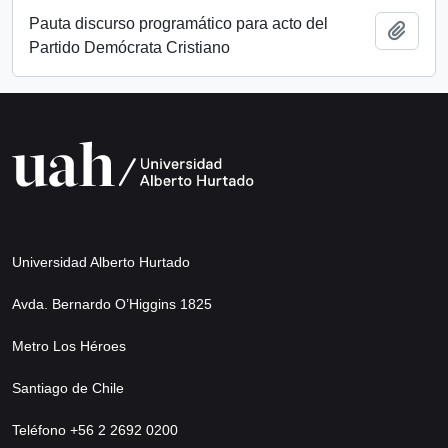
Pauta discurso programático para acto del
Add t
Partido Demócrata Cristiano
Universidad Alberto Hurtado
Avda. Bernardo O’Higgins 1825
Metro Los Héroes
Santiago de Chile
Teléfono +56 2 2692 0200