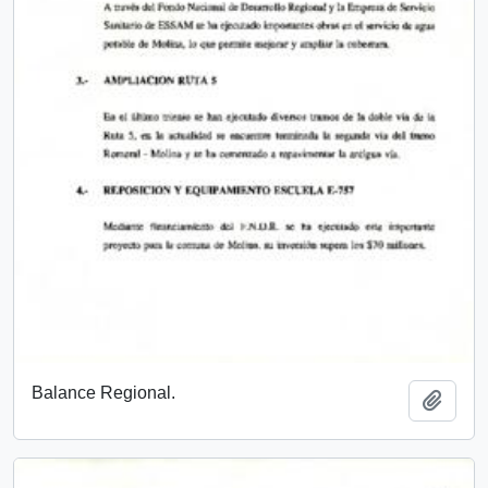
Balance Regional.
Añadi