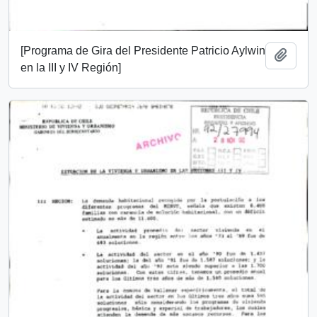
[Programa de Gira del Presidente Patricio Aylwin
Añadi
en la III y IV Región]