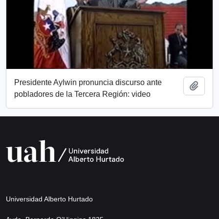
Presidente Aylwin pronuncia discurso ante
Añadi
pobladores de la Tercera Región: video
Universidad Alberto Hurtado