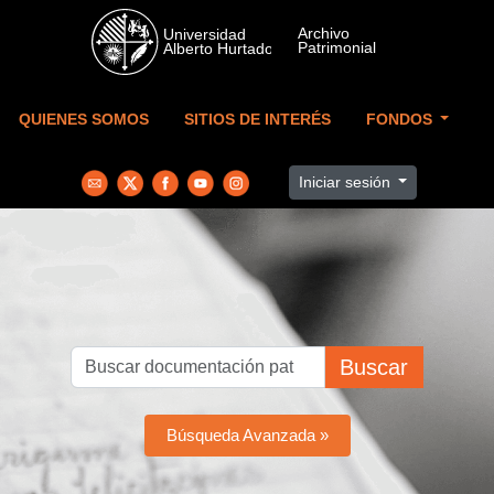
Skip to main content
QUIENES SOMOS
SITIOS DE INTERÉS
FONDOS
Iniciar sesión
Buscar
Búsqueda Avanzada »