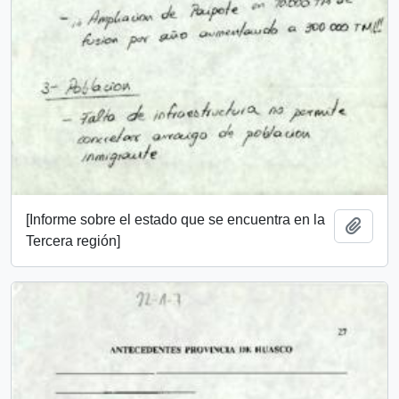
[Informe sobre el estado que se encuentra en la
Añadi
Tercera región]