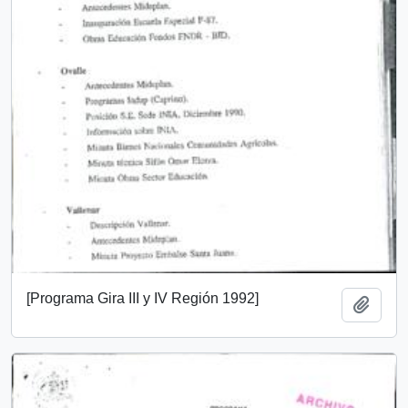
[Programa Gira III y IV Región 1992]
Añadi