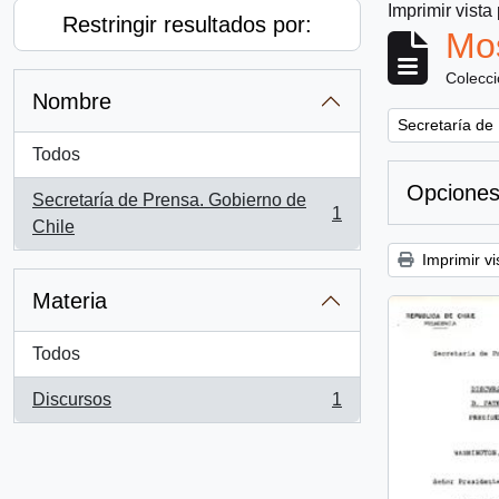
Imprimir vista
Restringir resultados por:
Mos
Colecc
Nombre
Remove filter:
Secretaría de
Todos
Opciones
Secretaría de Prensa. Gobierno de
1
, 1 resultados
Chile
Imprimir vi
Materia
Todos
Discursos
1
, 1 resultados