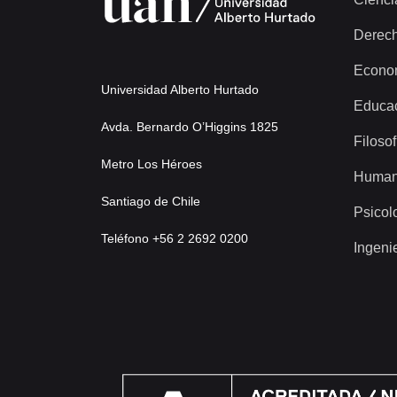
Derec
Econo
Universidad Alberto Hurtado
Educa
Avda. Bernardo O’Higgins 1825
Filosof
Metro Los Héroes
Human
Santiago de Chile
Psicol
Teléfono +56 2 2692 0200
Ingeni