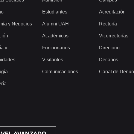
ho
Estudiantes
Acreditación
mía y Negocios
Alumni UAH
Rectoría
ción
Académicos
Vicerrectorías
ía y
Funcionarios
Directorio
idades
Visitantes
Decanos
ogía
Comunicaciones
Canal de Denun
ería