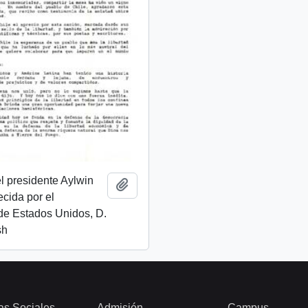
l presidente Aylwin
Añadir al portapapeles
ecida por el
de Estados Unidos, D.
sh
as Sociales
Admisión
Campus