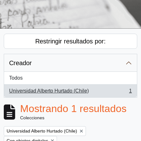
Restringir resultados por:
Creador
Todos
Universidad Alberto Hurtado (Chile)
1
, 1 resultados
Mostrando 1 resultados
Colecciones
Remove filter:
Universidad Alberto Hurtado (Chile)
Remove filter:
Con objetos digitales