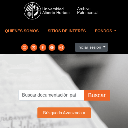
Skip to main content
QUIENES SOMOS
SITIOS DE INTERÉS
FONDOS
Iniciar sesión
Buscar
Búsqueda Avanzada »