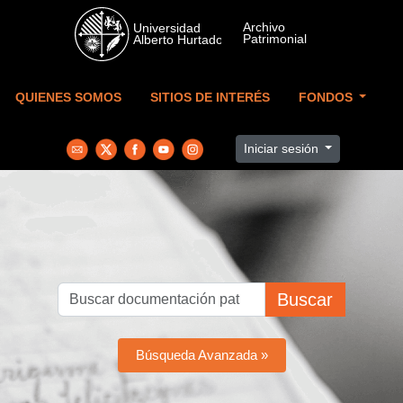
Skip to main content
QUIENES SOMOS
SITIOS DE INTERÉS
FONDOS
Iniciar sesión
Buscar
Búsqueda Avanzada »