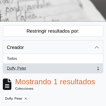
Restringir resultados por:
Creador
Todos
Duffy, Peter
1
, 1 resultados
Mostrando 1 resultados
Colecciones
Remove filter:
Duffy, Peter