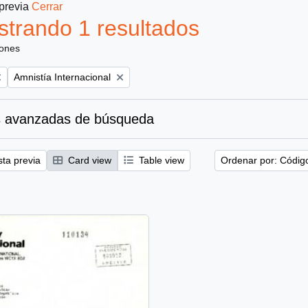
 previa
Cerrar
trando 1 resultados
iones
Remove filter:
Amnistía Internacional
 avanzadas de búsqueda
sta previa
Card view
Table view
Ordenar por: Códig