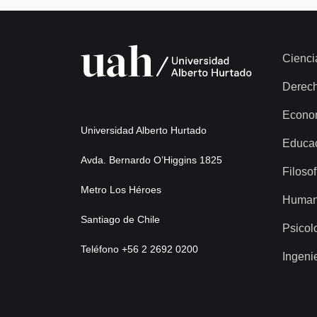
Cienci
Derec
Econo
Universidad Alberto Hurtado
Educa
Avda. Bernardo O’Higgins 1825
Filosof
Metro Los Héroes
Human
Santiago de Chile
Psicol
Teléfono +56 2 2692 0200
Ingeni