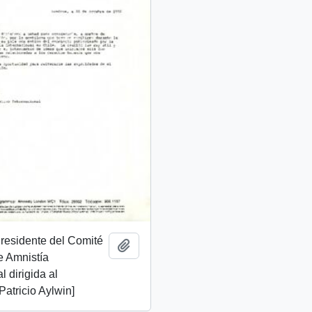
Presidente del Comité
Añadir al portapapeles
e Amnistía
l dirigida al
Patricio Aylwin]