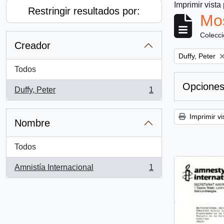
Imprimir vista
Restringir resultados por:
Mos
Colecc
Creador
Remove filter:
Duffy, Peter
Todos
Opciones
Duffy, Peter
1
, 1 resultados
Imprimir vi
Nombre
Todos
Amnistía Internacional
1
, 1 resultados