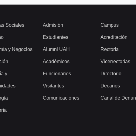
as Sociales
Admisión
Campus
ho
Estudiantes
Acreditación
mía y Negocios
Alumni UAH
Rectoría
ción
Académicos
Vicerrectorías
ía y
Funcionarios
Directorio
idades
Visitantes
Decanos
ogía
Comunicaciones
Canal de Denun
ería