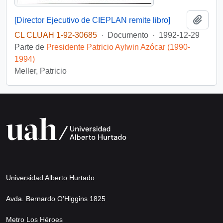
Añadi
[Director Ejecutivo de CIEPLAN remite libro]
CL CLUAH 1-92-30685
·
Documento
·
1992-12-29
Parte de
Presidente Patricio Aylwin Azócar (1990-
1994)
Meller, Patricio
Universidad Alberto Hurtado
Avda. Bernardo O’Higgins 1825
Metro Los Héroes