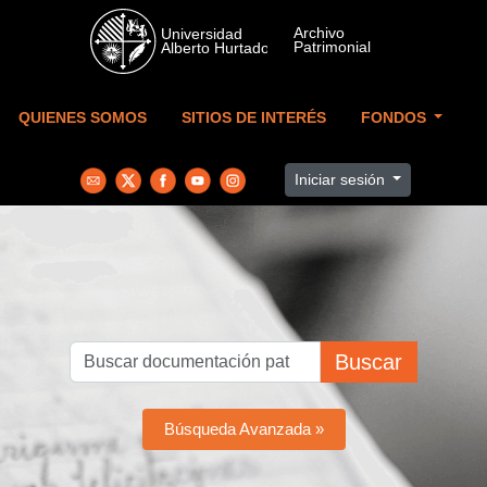
Skip to main content
QUIENES SOMOS
SITIOS DE INTERÉS
FONDOS
Iniciar sesión
Buscar
Búsqueda Avanzada »