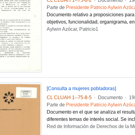
CL CLUAH 1--75-8-2
·
Documento
·
19
Parte de
Presidente Patricio Aylwin Azóc
Documento relativo a proposiciones para 
objetivos, funcionalidad, organigrama, ent
Aylwin Azócar, Patricio1
[Consulta a mujeres pobladoras]
CL CLUAH 1--75-8-5
·
Documento
·
19
Parte de
Presidente Patricio Aylwin Azóc
Documento en el que se analiza el result
diferentes temas de interés social. Se in
Red de Información de Derechos de la Mu