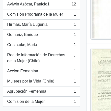
Aylwin Azócar, Patricio1
12
, 12 resultados
Comisión Programa de la Mujer
1
, 1 resultados
Hirmas, María Eugenia
1
, 1 resultados
Gomariz, Enrique
1
, 1 resultados
Cruz-coke, Marta
1
, 1 resultados
Red de Información de Derechos
1
, 1 resultados
de la Mujer (Chile)
Acción Femenina
1
, 1 resultados
Mujeres por la Vida (Chile)
1
, 1 resultados
Agrupación Femenina
1
, 1 resultados
Comisión de la Mujer
1
, 1 resultados