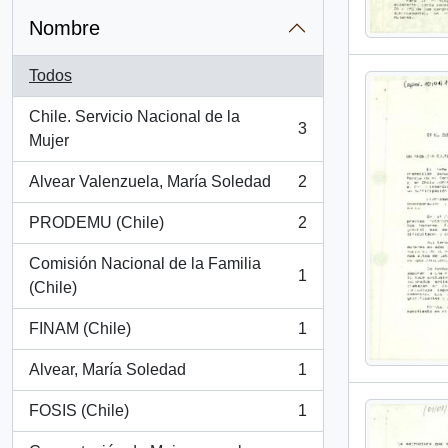
Nombre
Todos
Chile. Servicio Nacional de la
3
, 3 resultados
Mujer
Alvear Valenzuela, María Soledad
2
, 2 resultados
PRODEMU (Chile)
2
, 2 resultados
Comisión Nacional de la Familia
1
, 1 resultados
(Chile)
FINAM (Chile)
1
, 1 resultados
Alvear, María Soledad
1
, 1 resultados
FOSIS (Chile)
1
, 1 resultados