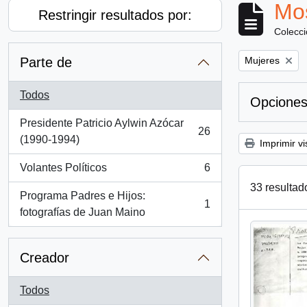
Mos
Restringir resultados por:
Colecc
Remove filter:
Parte de
Mujeres
Todos
Opciones
Presidente Patricio Aylwin Azócar
26
, 26 resultados
(1990-1994)
Imprimir vi
Volantes Políticos
6
, 6 resultados
33 resultad
Programa Padres e Hijos:
1
, 1 resultados
fotografías de Juan Maino
Creador
Todos