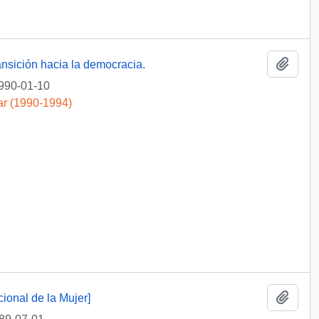
Añadi
ansición hacia la democracia.
990-01-10
ar (1990-1994)
Añadi
ional de la Mujer]