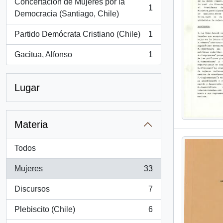
Concertación de Mujeres por la
1
, 1 resultados
Democracia (Santiago, Chile)
Partido Demócrata Cristiano (Chile)
1
, 1 resultados
Gacitua, Alfonso
1
, 1 resultados
Lugar
Materia
Todos
Mujeres
33
, 33 resultados
Discursos
7
, 7 resultados
Plebiscito (Chile)
6
, 6 resultados