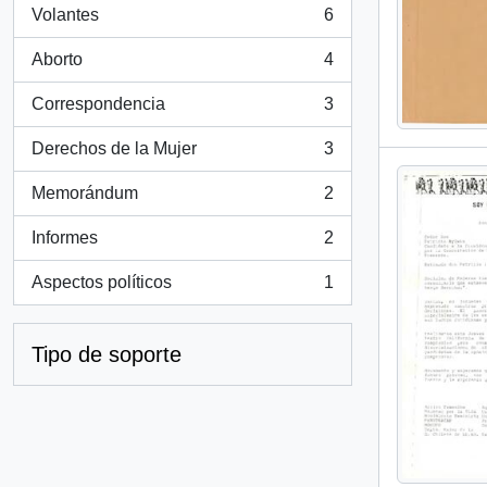
Volantes
6
, 6 resultados
Aborto
4
, 4 resultados
Correspondencia
3
, 3 resultados
Derechos de la Mujer
3
, 3 resultados
Memorándum
2
, 2 resultados
Informes
2
, 2 resultados
Aspectos políticos
1
, 1 resultados
Tipo de soporte