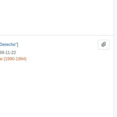
Añadi
Derecho"]
89-11-22
ar (1990-1994)