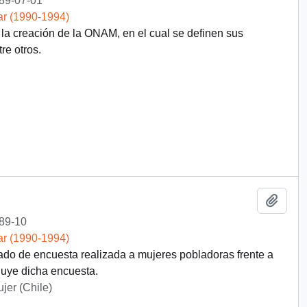
89-07-01
ar (1990-1994)
la creación de la ONAM, en el cual se definen sus
re otros.
Añadi
89-10
ar (1990-1994)
ado de encuesta realizada a mujeres pobladoras frente a
cluye dicha encuesta.
jer (Chile)