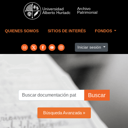
Skip to main content
QUIENES SOMOS
SITIOS DE INTERÉS
FONDOS
Iniciar sesión
Buscar
Búsqueda Avanzada »