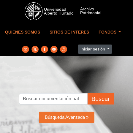
Skip to main content
QUIENES SOMOS
SITIOS DE INTERÉS
FONDOS
Iniciar sesión
Buscar
Búsqueda Avanzada »