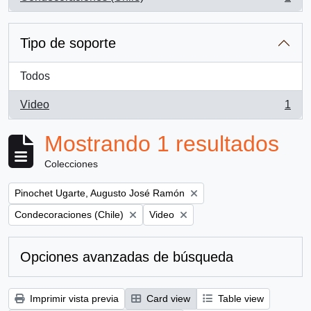
, 1 resultados
Tipo de soporte
Todos
Video
1
, 1 resultados
Mostrando 1 resultados
Colecciones
Remove filter:
Pinochet Ugarte, Augusto José Ramón
Remove filter:
Remove filter:
Condecoraciones (Chile)
Video
Opciones avanzadas de búsqueda
Imprimir vista previa
Card view
Table view