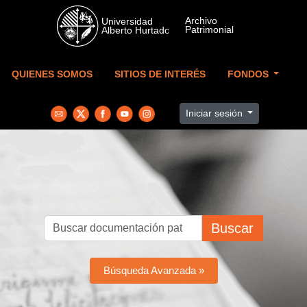
Skip to main content
QUIENES SOMOS
SITIOS DE INTERÉS
FONDOS
Iniciar sesión
Buscar
Búsqueda Avanzada »