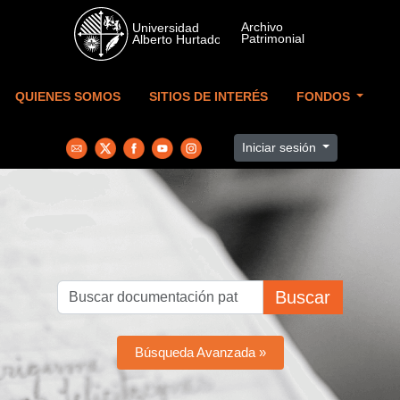
Skip to main content
QUIENES SOMOS
SITIOS DE INTERÉS
FONDOS
Iniciar sesión
Buscar
Búsqueda Avanzada »