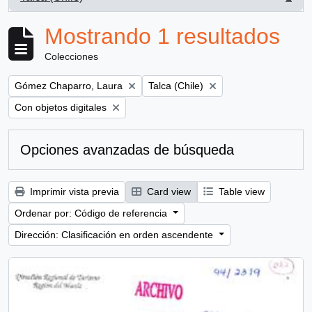
, 1 resultados
Mostrando 1 resultados
Colecciones
Remove filter:
Remove filter:
Gómez Chaparro, Laura
Talca (Chile)
Remove filter:
Con objetos digitales
Opciones avanzadas de búsqueda
Imprimir vista previa
Card view
Table view
Ordenar por: Código de referencia
Dirección: Clasificación en orden ascendente