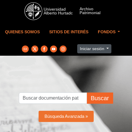
Skip to main content
QUIENES SOMOS
SITIOS DE INTERÉS
FONDOS
Iniciar sesión
Buscar
Búsqueda Avanzada »