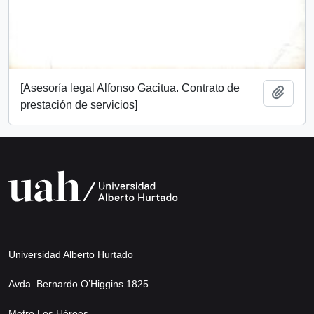
[Asesoría legal Alfonso Gacitua. Contrato de
Añadi
prestación de servicios]
Universidad Alberto Hurtado
Avda. Bernardo O’Higgins 1825
Metro Los Héroes