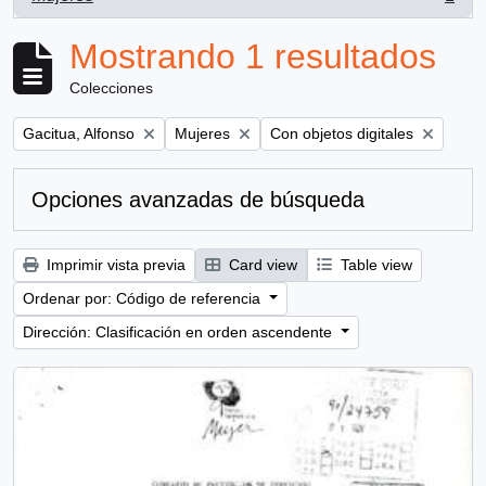
, 1 resultados
Mostrando 1 resultados
Colecciones
Remove filter:
Remove filter:
Remove filter:
Gacitua, Alfonso
Mujeres
Con objetos digitales
Opciones avanzadas de búsqueda
Imprimir vista previa
Card view
Table view
Ordenar por: Código de referencia
Dirección: Clasificación en orden ascendente