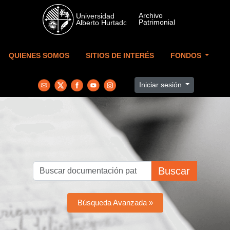
Skip to main content
QUIENES SOMOS
SITIOS DE INTERÉS
FONDOS
Iniciar sesión
Buscar
Búsqueda Avanzada »