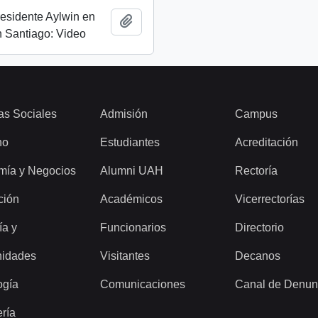
esidente Aylwin en
Añadir al portapapeles
 Santiago: Video
as Sociales
Admisión
Campus
ho
Estudiantes
Acreditación
mía y Negocios
Alumni UAH
Rectoría
ción
Académicos
Vicerrectorías
ía y
Funcionarios
Directorio
idades
Visitantes
Decanos
ogía
Comunicaciones
Canal de Denun
ería