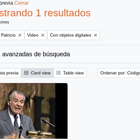
 previa
Cerrar
trando 1 resultados
iones
Remove filter:
Remove filter:
 Patricio
Video
Con objetos digitales
 avanzadas de búsqueda
sta previa
Card view
Table view
Ordenar por: Códig