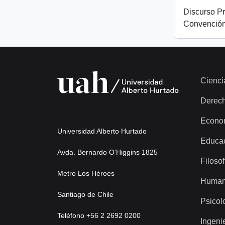
Discurso Pr
Convención
Cienci
Derec
Econo
Universidad Alberto Hurtado
Educa
Avda. Bernardo O’Higgins 1825
Filosof
Metro Los Héroes
Human
Santiago de Chile
Psicol
Teléfono +56 2 2692 0200
Ingeni