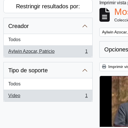
Imprimir vista
Restringir resultados por:
Mos
Colecc
Creador
Remove filter:
Aylwin Azocar,
Todos
Opciones
Aylwin Azocar, Patricio
1
, 1 resultados
Imprimir vi
Tipo de soporte
Todos
Video
1
, 1 resultados