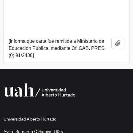
[Informa que carta fue remitida a Ministerio de
Añadi
Educación Pública, mediante Of. GAB. PRES.
(0) 91/2438]
Universidad Alberto Hurtado
Avda. Bernardo O’Higgins 1825