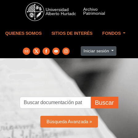
Skip to main content
QUIENES SOMOS
SITIOS DE INTERÉS
FONDOS
Iniciar sesión
Buscar
Búsqueda Avanzada »