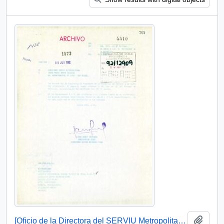
Add t
[Oficio de la Directora del SERVIU Metropolitano ante solicitud de particular]