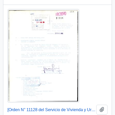
Add t
[Orden N° 11128 del Servicio de Vivienda y Urbanismo Región Metropolitana]