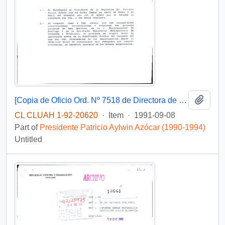
Add t
[Copia de Oficio Ord. Nº 7518 de Directora de SERVIU Metropolitano, responde]
CL CLUAH 1-92-20620
·
Item
·
1991-09-08
Part of
Presidente Patricio Aylwin Azócar (1990-1994)
Untitled