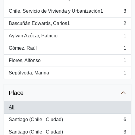
, 4 results
Chile. Servicio de Vivienda y Urbanización1
3
, 3 results
Bascuñán Edwards, Carlos1
2
, 2 results
Aylwin Azócar, Patricio
1
, 1 results
Gómez, Raúl
1
, 1 results
Flores, Alfonso
1
, 1 results
Sepúlveda, Marina
1
, 1 results
Place
All
Santiago (Chile : Ciudad)
6
, 6 results
Santiago (Chile : Ciudad)
3