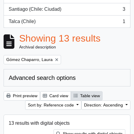
, 3 results
Santiago (Chile: Ciudad)
3
, 3 results
Talca (Chile)
1
, 1 results
Showing 13 results
Archival description
Remove filter:
Gómez Chaparro, Laura
Advanced search options
Print preview
Card view
Table view
Sort by: Reference code
Direction: Ascending
13 results with digital objects
Show results with digital objects