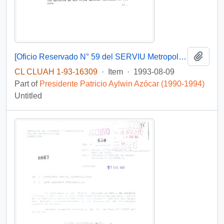
Add t
[Oficio Reservado N° 59 del SERVIU Metropolitano]
CL CLUAH 1-93-16309
·
Item
·
1993-08-09
Part of
Presidente Patricio Aylwin Azócar (1990-1994)
Untitled