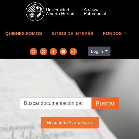
Skip to main content
QUIENES SOMOS
SITIOS DE INTERÉS
FONDOS
Log in
Buscar
Búsqueda Avanzada »