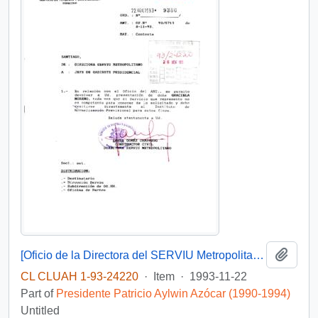
Add t
[Oficio de la Directora del SERVIU Metropolitano referente a solicitud ciudadana]
CL CLUAH 1-93-24220
·
Item
·
1993-11-22
Part of
Presidente Patricio Aylwin Azócar (1990-1994)
Untitled