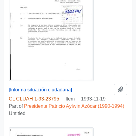
Add t
[Informa situación ciudadana]
CL CLUAH 1-93-23795
·
Item
·
1993-11-19
Part of
Presidente Patricio Aylwin Azócar (1990-1994)
Untitled