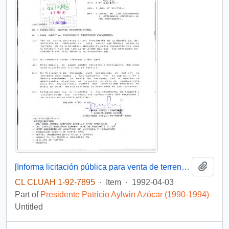
Add t
[Informa licitación pública para venta de terreno por medio de SERVIU]
CL CLUAH 1-92-7895
·
Item
·
1992-04-03
Part of
Presidente Patricio Aylwin Azócar (1990-1994)
Untitled