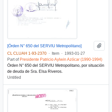
Add t
[Órden N° 650 del SERVIU Metropolitano]
CL CLUAH 1-93-2370
·
Item
·
1993-01-27
Part of
Presidente Patricio Aylwin Azócar (1990-1994)
Órden N° 650 del SERVIU Metropolitano, por situación
de deuda de Sra. Elsa Riveros.
Untitled