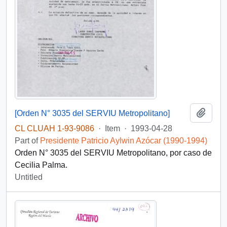
Add t
[Orden N° 3035 del SERVIU Metropolitano]
CL CLUAH 1-93-9086
·
Item
·
1993-04-28
Part of
Presidente Patricio Aylwin Azócar (1990-1994)
Orden N° 3035 del SERVIU Metropolitano, por caso de
Cecilia Palma.
Untitled