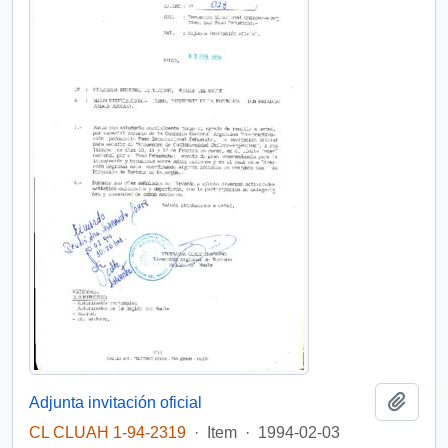
Add t
Adjunta invitación oficial
CL CLUAH 1-94-2319
·
Item
·
1994-02-03