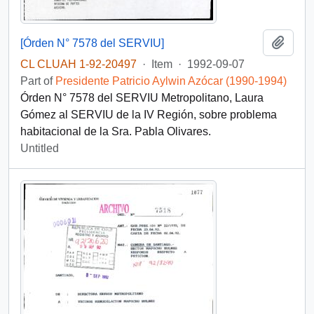
Add t
[Órden N° 7578 del SERVIU]
CL CLUAH 1-92-20497
·
Item
·
1992-09-07
Part of
Presidente Patricio Aylwin Azócar (1990-1994)
Órden N° 7578 del SERVIU Metropolitano, Laura
Gómez al SERVIU de la IV Región, sobre problema
habitacional de la Sra. Pabla Olivares.
Untitled