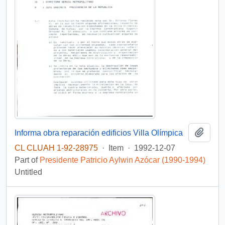
Add t
Informa obra reparación edificios Villa Olímpica
CL CLUAH 1-92-28975
·
Item
·
1992-12-07
Part of
Presidente Patricio Aylwin Azócar (1990-1994)
Untitled