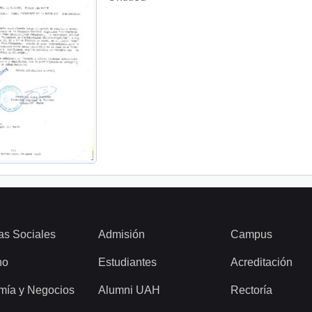
as Sociales
Admisión
Campus
ho
Estudiantes
Acreditación
mía y Negocios
Alumni UAH
Rectoría