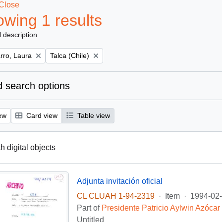
Close
wing 1 results
l description
Remove filter:
ro, Laura
Talca (Chile)
 search options
ew
Card view
Table view
th digital objects
Adjunta invitación oficial
CL CLUAH 1-94-2319
·
Item
·
1994-02
Part of
Presidente Patricio Aylwin Azócar
Untitled