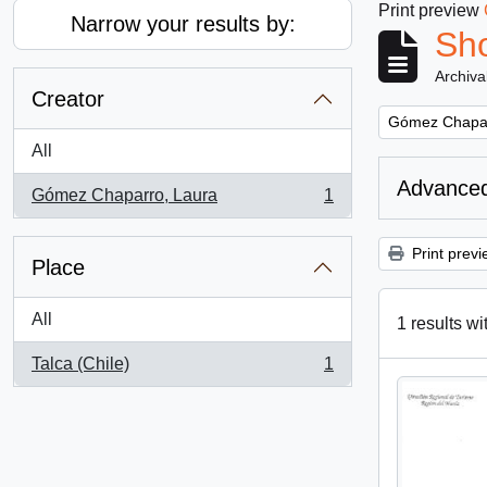
Print preview
Narrow your results by:
Sho
Archiva
Creator
Remove filter:
Gómez Chapar
All
Advanced
Gómez Chaparro, Laura
1
, 1 results
Print previ
Place
All
1 results wi
Talca (Chile)
1
, 1 results