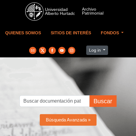
Skip to main content
QUIENES SOMOS
SITIOS DE INTERÉS
FONDOS
Log in
Buscar
Búsqueda Avanzada »