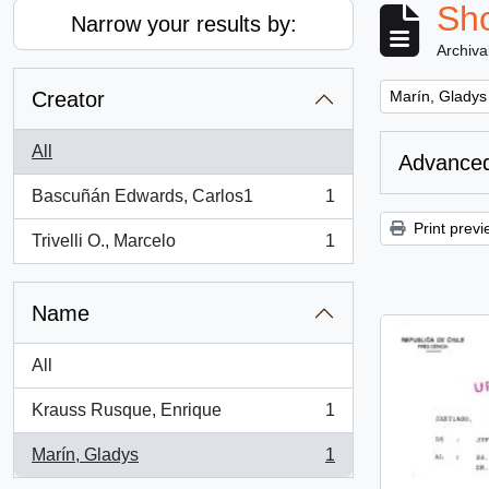
Sho
Narrow your results by:
Archiva
Remove filter:
Creator
Marín, Gladys
All
Advanced
Bascuñán Edwards, Carlos1
1
, 1 results
Print previ
Trivelli O., Marcelo
1
, 1 results
Name
All
Krauss Rusque, Enrique
1
, 1 results
Marín, Gladys
1
, 1 results