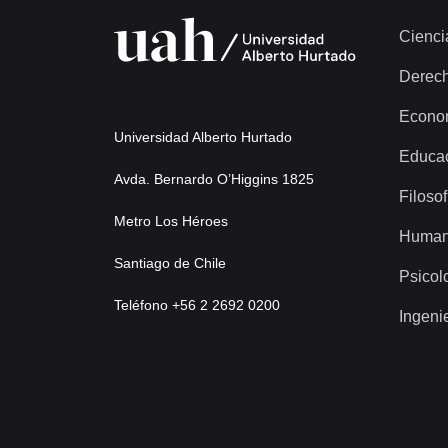
Cienci
Derec
Econo
Universidad Alberto Hurtado
Educa
Avda. Bernardo O’Higgins 1825
Filosof
Metro Los Héroes
Human
Santiago de Chile
Psicol
Teléfono +56 2 2692 0200
Ingeni