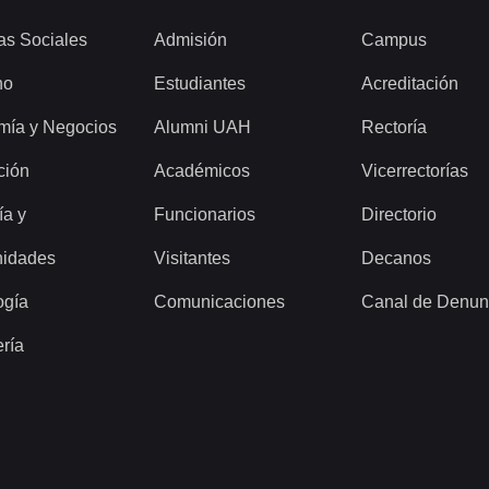
as Sociales
Admisión
Campus
ho
Estudiantes
Acreditación
mía y Negocios
Alumni UAH
Rectoría
ción
Académicos
Vicerrectorías
ía y
Funcionarios
Directorio
idades
Visitantes
Decanos
ogía
Comunicaciones
Canal de Denun
ería