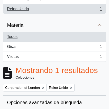
, 1 resultados
Reino Unido
1
, 1 resultados
Materia
Todos
Giras
1
, 1 resultados
Visitas
1
, 1 resultados
Mostrando 1 resultados
Colecciones
Remove filter:
Remove filter:
Corporation of London
Reino Unido
Opciones avanzadas de búsqueda