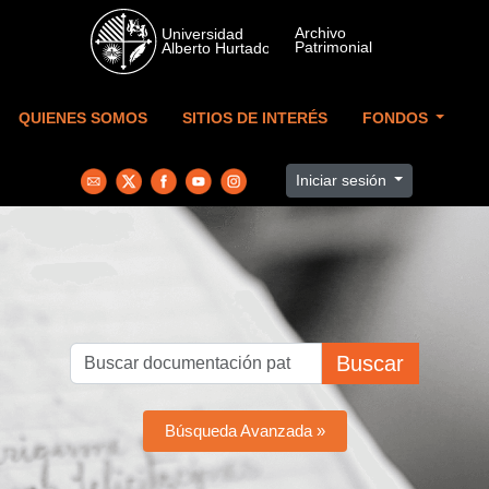
Skip to main content
QUIENES SOMOS
SITIOS DE INTERÉS
FONDOS
Iniciar sesión
Buscar
Búsqueda Avanzada »