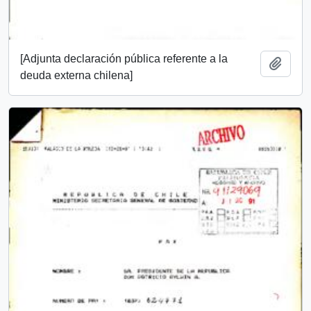
[Adjunta declaración pública referente a la
Añadi
deuda externa chilena]