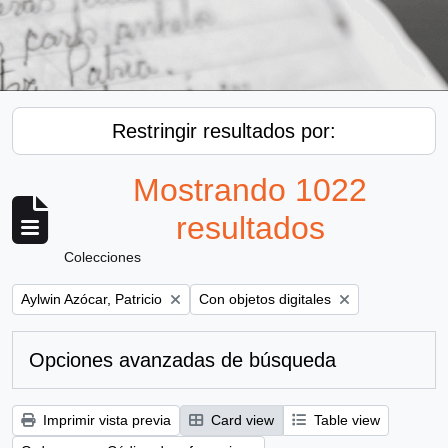
Restringir resultados por:
Mostrando 1022
resultados
Colecciones
Remove filter:
Remove filter:
Aylwin Azócar, Patricio
Con objetos digitales
Opciones avanzadas de búsqueda
Imprimir vista previa
Card view
Table view