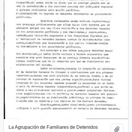
La Agrupación de Familiares de Detenidos
Añadi