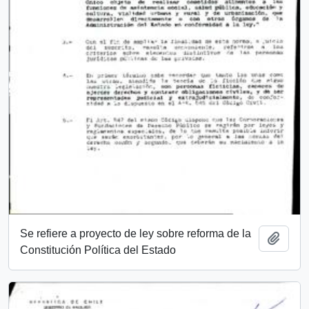
Se refiere a proyecto de ley sobre reforma de la
Añadi
Constitución Política del Estado