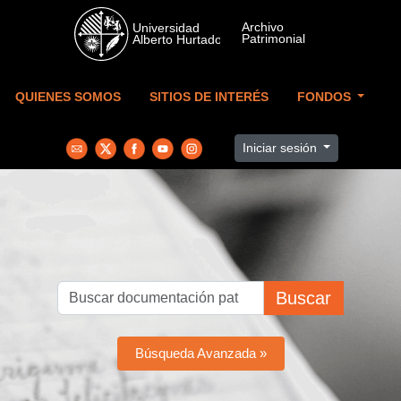
Skip to main content
QUIENES SOMOS
SITIOS DE INTERÉS
FONDOS
Iniciar sesión
Buscar
Búsqueda Avanzada »