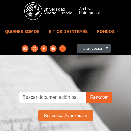
Skip to main content
QUIENES SOMOS
SITIOS DE INTERÉS
FONDOS
Iniciar sesión
Buscar
Búsqueda Avanzada »