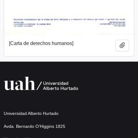
[Carta de derechos humanos]
Añadi
Universidad Alberto Hurtado
Avda. Bernardo O’Higgins 1825